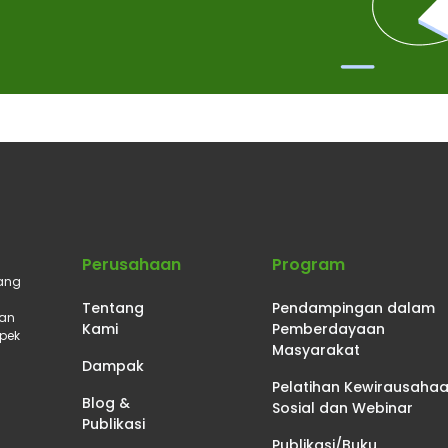
Perusahaan
Program
ang
Tentang
Pendampingan dalam
nan
Kami
Pemberdayaan
pek
Masyarakat
Dampak
Pelatihan Kewirausaha
Blog &
Sosial dan Webinar
Publikasi
Publikasi/Buku