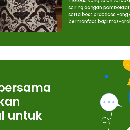
metode yang telah terbukt
seiring dengan pembelaja
serta best practices yan
bermanfaat bagi masyarak
 bersama
kan
l untuk