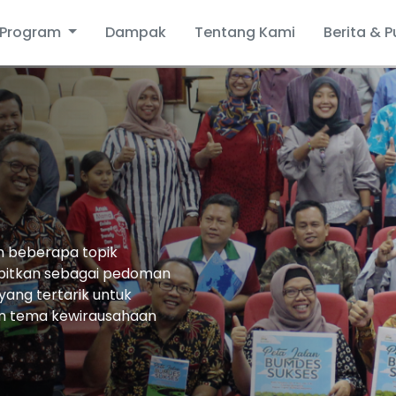
Program
Dampak
Tentang Kami
Berita & P
n beberapa topik
rbitkan sebagai pedoman
yang tertarik untuk
an tema kewirausahaan